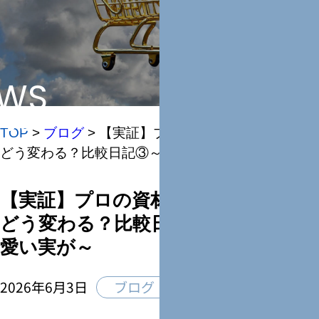
WS
らせ
TOP
>
ブログ
>
【実証】プロの資材でミニトマトは
どう変わる？比較日記③～ついに可愛い実が～
【実証】プロの資材でミニトマトは
どう変わる？比較日記③～ついに可
愛い実が～
2026年6月3日
ブログ