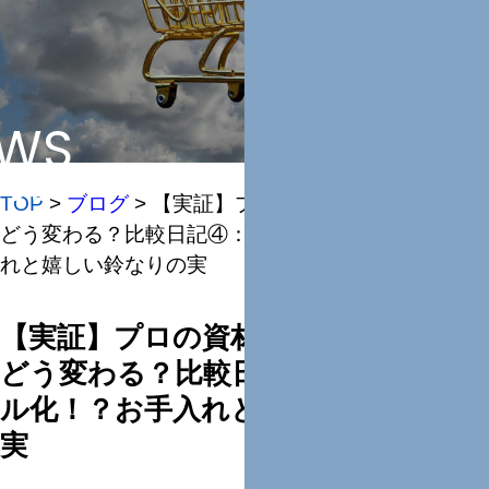
WS
らせ
TOP
>
ブログ
>
【実証】プロの資材でミニトマトは
どう変わる？比較日記④：ジャングル化！？お手入
れと嬉しい鈴なりの実
【実証】プロの資材でミニトマトは
どう変わる？比較日記④：ジャング
ル化！？お手入れと嬉しい鈴なりの
実